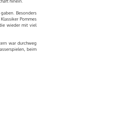
haft hinein.
s gaben. Besonders
n Klassiker Pommes
ie wieder mit viel
ltern war durchweg
asserspielen, beim