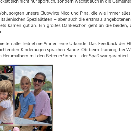
ickelt sich nicht nur sportlich, sondern wächst auch in die Gemeinsc
 Wohl sorgten unsere Clubwirte Nico und Pina, die wie immer alle
 italienischen Spezialitäten – aber auch die erstmals angebotene
ts kamen gut an. Ein großes Dankeschön geht an die beiden, d
n.
ielten alle Teilnehmer*innen eine Urkunde. Das Feedback der E
leuchtenden Kinderaugen sprachen Bände: Ob beim Training, bei W
m Herumalbern mit den Betreuer*innen – der Spaß war garantiert.