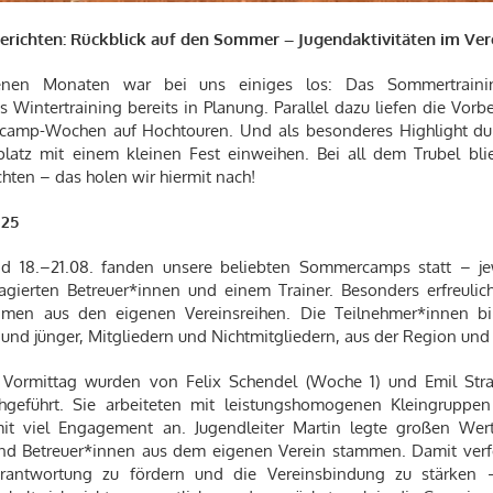
berichten: Rückblick auf den Sommer – Jugendaktivitäten im Ver
nen Monaten war bei uns einiges los: Das Sommertraining
 Wintertraining bereits in Planung. Parallel dazu liefen die Vorb
camp-Wochen auf Hochtouren. Und als besonderes Highlight dur
latz mit einem kleinen Fest einweihen. Bei all dem Trubel bli
chten – das holen wir hiermit nach!
25
nd 18.–21.08. fanden unsere beliebten Sommercamps statt – je
agierten Betreuer*innen und einem Trainer. Besonders erfreulich
amen aus den eigenen Vereinsreihen. Die Teilnehmer*innen bi
r und jünger, Mitgliedern und Nichtmitgliedern, aus der Region und
 Vormittag wurden von Felix Schendel (Woche 1) und Emil Str
hgeführt. Sie arbeiteten mit leistungshomogenen Kleingruppen 
mit viel Engagement an. Jugendleiter Martin legte großen Wert
und Betreuer*innen aus dem eigenen Verein stammen. Damit verf
erantwortung zu fördern und die Vereinsbindung zu stärken