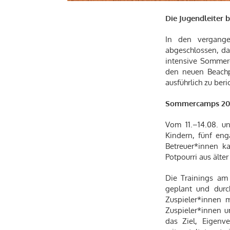
Die Jugendleiter 
In den vergange
abgeschlossen, das
intensive Sommer
den neuen Beachp
ausführlich zu beri
Sommercamps 20
Vom 11.–14.08. u
Kindern, fünf eng
Betreuer*innen k
Potpourri aus älte
Die Trainings am
geplant und durc
Zuspieler*innen 
Zuspieler*innen 
das Ziel, Eigenv